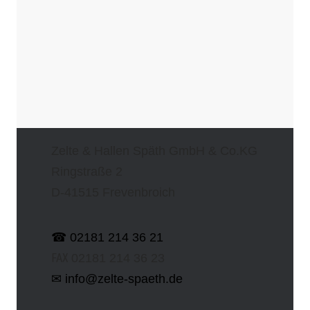
Zelte & Hallen Späth GmbH & Co.KG
Ringstraße 2
D-41515 Frevenbroich
☎ 02181 214 36 21
℻ 02181 214 36 23
✉ info@zelte-spaeth.de